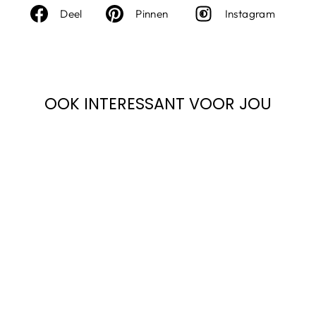
Deel
Deel
Inst
Deel
Pinnen
Instagram
op
op
Facebook
Pinterest
OOK INTERESSANT VOOR JOU
Sale
TEN CATE -