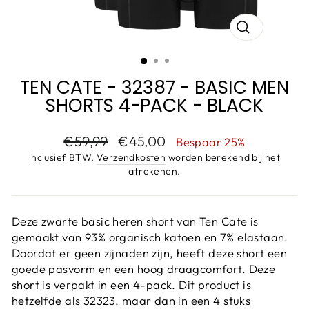
SLUIT
(ESC)
TEN CATE - 32387 - BASIC MEN
SHORTS 4-PACK - BLACK
Adviesprijs
Aanbiedingsprijs
€59,99
€45,00
Bespaar 25%
inclusief BTW.
Verzendkosten
worden berekend bij het
afrekenen.
Deze zwarte basic heren short van Ten Cate is
gemaakt van 93% organisch katoen en 7% elastaan.
Doordat er geen zijnaden zijn, heeft deze short een
goede pasvorm en een hoog draagcomfort. Deze
short is verpakt in een 4-pack. Dit product is
hetzelfde als 32323, maar dan in een 4 stuks