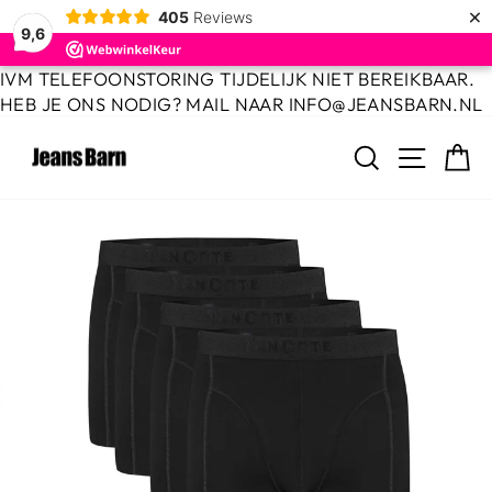
×
405
Reviews
9,6
Door
IVM TELEFOONSTORING TIJDELIJK NIET BEREIKBAAR.
naar
HEB JE ONS NODIG? MAIL NAAR INFO@JEANSBARN.NL
de
ZOEKEN
MENU
W
inhoud