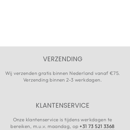
32387 - BASIC
MEN SHORTS 4-
PACK - BLACK
Adviesprijs
Aanbiedingsprijs
€59,99
€45,00
Bespaar 25%
VERZENDING
Wij verzenden gratis binnen Nederland vanaf €75.
Verzending binnen 2-3 werkdagen.
KLANTENSERVICE
Onze klantenservice is tijdens werkdagen te
bereiken, m.u.v. maandag, op
+31 73 521 3368