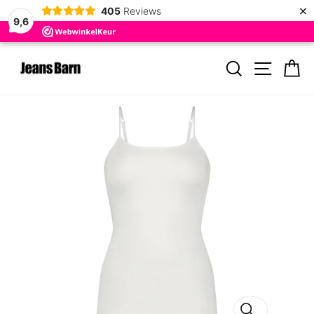
×
405
Reviews
9,6
Door
ZOEKEN
MENU
W
naar
de
inhoud