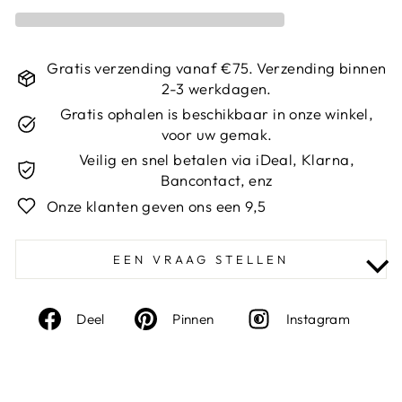
Gratis verzending vanaf €75. Verzending binnen
2-3 werkdagen.
Gratis ophalen is beschikbaar in onze winkel,
voor uw gemak.
Veilig en snel betalen via iDeal, Klarna,
Bancontact, enz
Onze klanten geven ons een 9,5
EEN VRAAG STELLEN
Deel
Deel
Inst
Deel
Pinnen
Instagram
op
op
Facebook
Pinterest