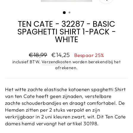
SLUIT
(ESC)
TEN CATE - 32287 - BASIC
SPAGHETTI SHIRT 1-PACK -
WHITE
Adviesprijs
Aanbiedingsprijs
€18,99
€14,25
Bespaar 25%
inclusief BTW.
Verzendkosten
worden berekend bij het
afrekenen.
Het witte zachte elastische katoenen spaghetti Shirt
van ten Cate heeft geen zijnaden, verstelbare
zachte schouderbandjes en draagt comfortabel. De
Hemden zitten per 2 stuks verpakt en zijn
verkrijgbaar in 2 uni kleuren zwart, wit. Dit
Ten Cate
dames hemd vervangt het artikel 30198.