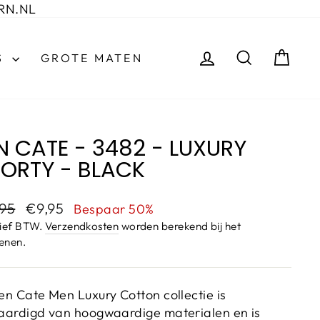
RN.NL
INLOGGEN
ZOEKEN
WI
S
GROTE MATEN
N CATE - 3482 - LUXURY
ORTY - BLACK
esprijs
Aanbiedingsprijs
,95
€9,95
Bespaar 50%
sief BTW.
Verzendkosten
worden berekend bij het
enen.
en Cate Men Luxury Cotton collectie is
aardigd van hoogwaardige materialen en is