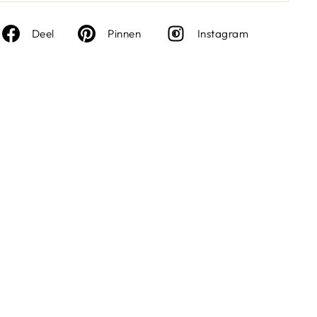
Deel
Deel
Instagra
Deel
Pinnen
Instagram
op
op
Facebook
Pinterest