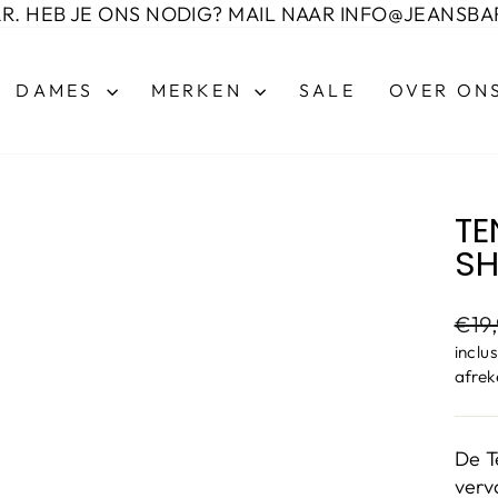
AR. HEB JE ONS NODIG? MAIL NAAR INFO@JEANSBA
DAMES
MERKEN
SALE
OVER ON
TE
SH
Advi
€19
inclu
afrek
De T
verv