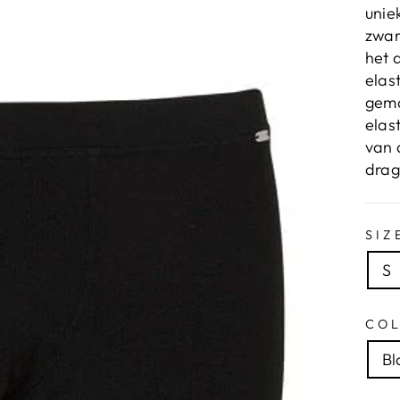
unie
zwar
het 
elas
gema
elas
van 
drag
SIZ
S
CO
Bl