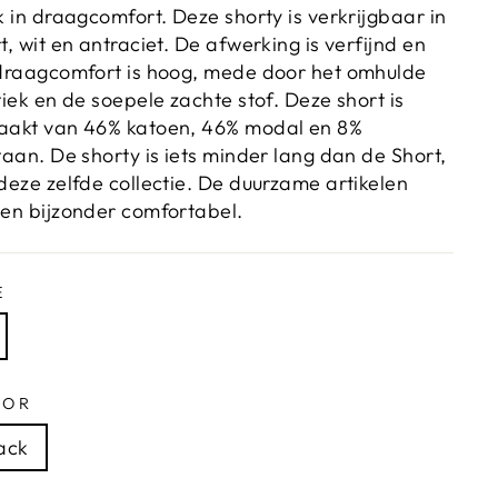
k in draagcomfort. Deze shorty is verkrijgbaar in
t, wit en antraciet. De afwerking is verfijnd en
draagcomfort is hoog, mede door het omhulde
tiek en de soepele zachte stof. Deze short is
akt van 46% katoen, 46% modal en 8%
taan. De shorty is iets minder lang dan de Short,
deze zelfde collectie. De duurzame artikelen
en bijzonder comfortabel.
E
LOR
ack