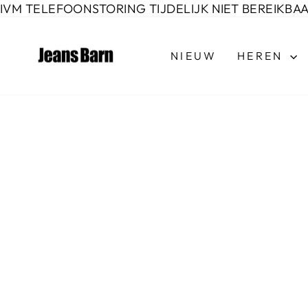
Door
IVM TELEFOONSTORING TIJDELIJK NIET BEREIKBA
naar
de
NIEUW
HEREN
inhoud