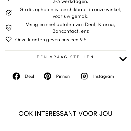
2-3 werkdagen.
Gratis ophalen is beschikbaar in onze winkel,
voor uw gemak.
Veilig en snel betalen via iDeal, Klarna,
Bancontact, enz
Onze klanten geven ons een 9,5
EEN VRAAG STELLEN
Deel
Deel
Inst
Deel
Pinnen
Instagram
op
op
Facebook
Pinterest
OOK INTERESSANT VOOR JOU
Sale