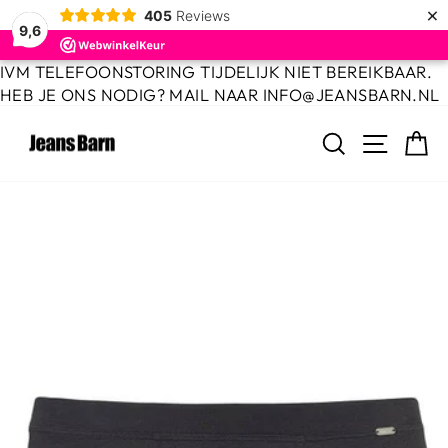
×
405
Reviews
9,6
Door
IVM TELEFOONSTORING TIJDELIJK NIET BEREIKBAAR.
naar
HEB JE ONS NODIG? MAIL NAAR INFO@JEANSBARN.NL
de
ZOEKEN
MENU
W
inhoud