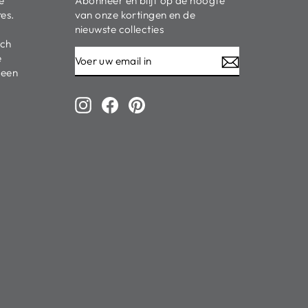
e
Abonneer en blijf op de hoogte
res.
van onze kortingen en de
nieuwste collecties
ich
VOER
ABONNEER
e
UW
 een
EMAIL
IN
Instagram
Facebook
Pinterest