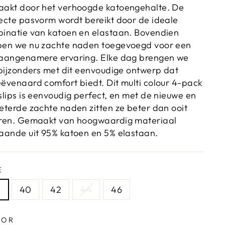
akt door het verhoogde katoengehalte. De
ecte pasvorm wordt bereikt door de ideale
inatie van katoen en elastaan. Bovendien
en we nu zachte naden toegevoegd voor een
aangenamere ervaring. Elke dag brengen we
 bijzonders met dit eenvoudige ontwerp dat
ëvenaard comfort biedt. Dit multi colour 4-pack
slips is eenvoudig perfect, en met de nieuwe en
eterde zachte naden zitten ze beter dan ooit
ren. Gemaakt van hoogwaardig materiaal
aande uit 95% katoen en 5% elastaan.
E
8
40
42
44
46
LOR