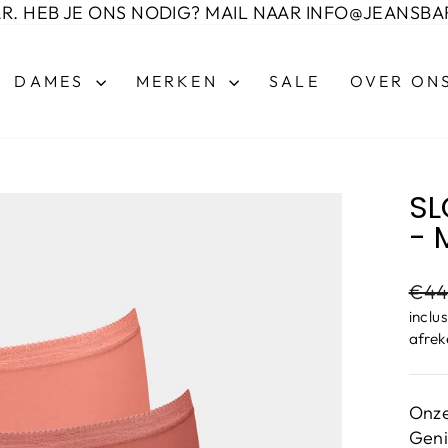
AR. HEB JE ONS NODIG? MAIL NAAR INFO@JEANSBA
DAMES
MERKEN
SALE
OVER ON
SL
- 
Advi
€44
inclu
afrek
Onze
Geni