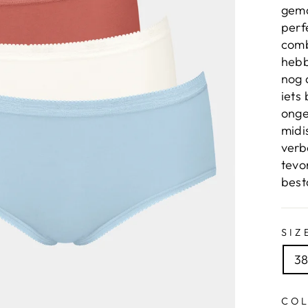
gema
perf
comb
hebb
nog 
iets
onge
midi
verb
tevo
best
SIZ
3
CO