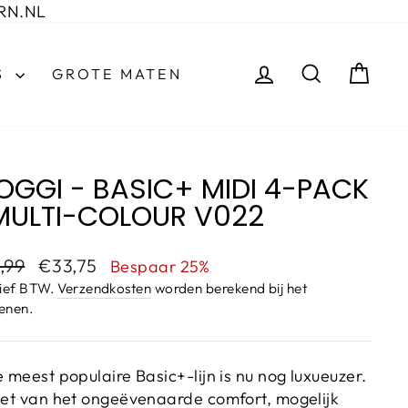
RN.NL
INLOGGEN
ZOEKEN
WI
S
GROTE MATEN
OGGI - BASIC+ MIDI 4-PACK
MULTI-COLOUR V022
esprijs
Aanbiedingsprijs
,99
€33,75
Bespaar 25%
sief BTW.
Verzendkosten
worden berekend bij het
enen.
 meest populaire Basic+-lijn is nu nog luxueuzer.
et van het ongeëvenaarde comfort, mogelijk