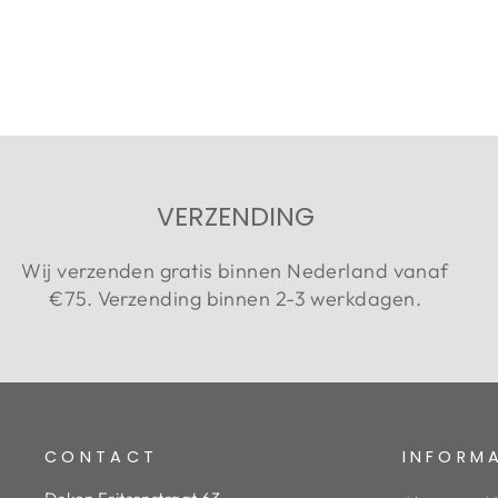
Adviesprijs
Aanbiedingsprijs
€44,99
€33,75
Bespaar 25%
VERZENDING
Wij verzenden gratis binnen Nederland vanaf
€75. Verzending binnen 2-3 werkdagen.
CONTACT
INFORM