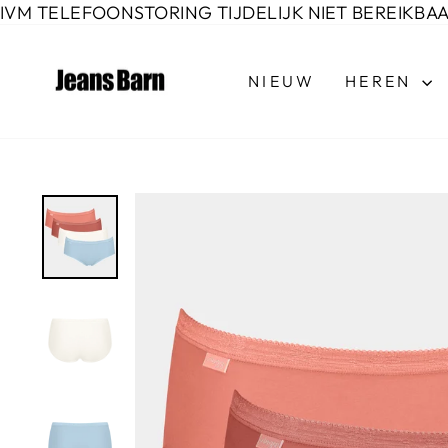
Door
IVM TELEFOONSTORING TIJDELIJK NIET BEREIKBA
naar
de
NIEUW
HEREN
inhoud