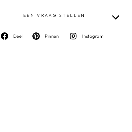
EEN VRAAG STELLEN
Deel
Deel
Instagra
Deel
Pinnen
Instagram
op
op
Facebook
Pinterest