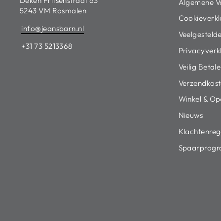
Deken Fritsenstraat 63
Algemene V
5243 VM Rosmalen
Cookieverkl
info@jeansbarn.nl
Veelgesteld
+31 73 5213368
Privacyverk
Veilig Betal
Verzendkost
Winkel & Op
Nieuws
Klachtenreg
Spaarprog