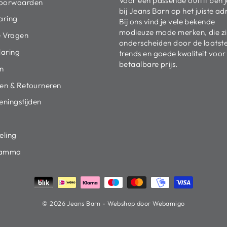
Voor een passende outfit ben j
oorwaarden
bij Jeans Barn op het juiste ad
aring
Bij ons vind je vele bekende
modieuze mode merken, die z
e Vragen
onderscheiden door de laatst
laring
trends en goede kwaliteit voor
betaalbare prijs.
en
en & Retourneren
eningstijden
eling
ramma
© 2026 Jeans Barn - Webshop door Webamigo