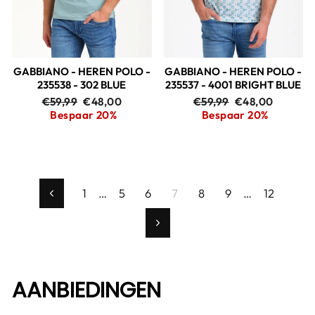
GABBIANO - HEREN POLO -
GABBIANO - HEREN POLO -
235538 - 302 BLUE
235537 - 4001 BRIGHT BLUE
Adviesprijs
Aanbiedingsprijs
Adviesprijs
Aanbiedingspri
€59,99
€48,00
€59,99
€48,00
Bespaar 20%
Bespaar 20%
1
…
5
6
7
8
9
…
12
Vorige
Volgende
AANBIEDINGEN