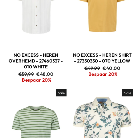
NO EXCESS - HEREN
NO EXCESS - HEREN SHIRT
OVERHEMD - 27460337 -
- 27350350 - 070 YELLOW
010 WHITE
Adviesprijs
Aanbiedingspri
€49,99
€40,00
Adviesprijs
Aanbiedingsprijs
€59,99
€48,00
Bespaar 20%
Bespaar 20%
Sale
Sale