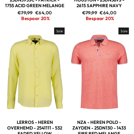
1755 ACID GREEN MELANGE
2615 SAPPHIRE NAVY
Adviesprijs
Aanbiedingsprijs
Adviesprijs
Aanbiedingspri
€79,99
€64,00
€79,99
€64,00
Bespaar 20%
Bespaar 20%
Sale
Sale
LERROS - HEREN
NZA - HEREN POLO -
OVERHEMD - 2541111 - 532
ZAYDEN - 25DN130 - 1433
FADED YELLOW
FIRE RED MELANGE