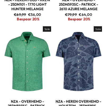
- 25DN101 - 1770 LIGHT
25DN593SC - PATRICK -
HUNTER MELANGE
2610 AZURE MELANGE
Adviesprijs
Aanbiedingsprijs
Adviesprijs
Aanbiedingspri
€69,99
€56,00
€79,99
€64,00
Bespaar 20%
Bespaar 20%
Sale
Sale
NZA - OVERHEMD -
NZA - HEREN OVERHEMD -
25DN593SC - PATRICK -
HOUSTON - 25DN589S -