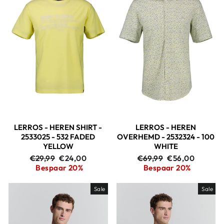
LERROS - HEREN SHIRT -
LERROS - HEREN
2533025 - 532 FADED
OVERHEMD - 2532324 - 100
YELLOW
WHITE
Adviesprijs
Aanbiedingsprijs
Adviesprijs
Aanbiedingspri
€29,99
€24,00
€69,99
€56,00
Bespaar 20%
Bespaar 20%
Sale
Sale