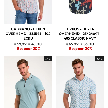
GABBIANO - HEREN
LERROS - HEREN
OVERHEMD - 335546 - 102
OVERHEMD - 25424091 -
ECRU
485 CLASSIC NAVY
Adviesprijs
Aanbiedingsprijs
Adviesprijs
Aanbiedingspri
€59,99
€48,00
€69,99
€56,00
Bespaar 20%
Bespaar 20%
Sale
Sale