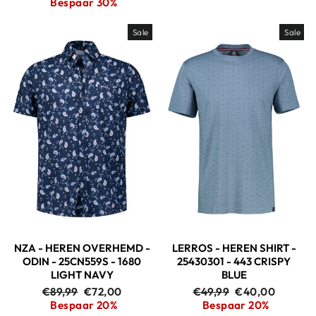
Bespaar 30%
Sale
Sale
NZA - HEREN OVERHEMD -
LERROS - HEREN SHIRT -
ODIN - 25CN559S - 1680
25430301 - 443 CRISPY
LIGHT NAVY
BLUE
Adviesprijs
Aanbiedingsprijs
Adviesprijs
Aanbiedingspri
€89,99
€72,00
€49,99
€40,00
Bespaar 20%
Bespaar 20%