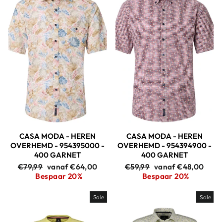
CASA MODA - HEREN
CASA MODA - HEREN
OVERHEMD - 954395000 -
OVERHEMD - 954394900 -
400 GARNET
400 GARNET
Adviesprijs
Aanbiedingsprijs
Adviesprijs
Aanbiedingsprijs
€79,99
vanaf €64,00
€59,99
vanaf €48,00
Bespaar 20%
Bespaar 20%
Sale
Sale