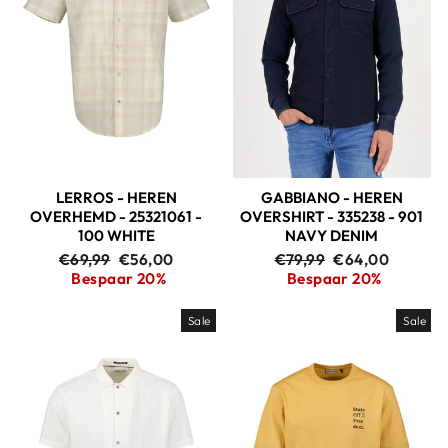
LERROS - HEREN
GABBIANO - HEREN
OVERHEMD - 25321061 -
OVERSHIRT - 335238 - 901
100 WHITE
NAVY DENIM
Adviesprijs
Aanbiedingsprijs
Adviesprijs
Aanbiedingspri
€69,99
€56,00
€79,99
€64,00
Bespaar 20%
Bespaar 20%
Sale
Sale