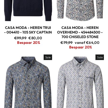
CASA MODA - HEREN TRUI
CASA MODA - HEREN
- 004410 - 105 SKY CAPTAIN
OVERHEMD - 454484500 -
700 CHISELED STONE
Adviesprijs
Aanbiedingsprijs
€99,99
€80,00
Adviesprijs
Aanbiedingsprijs
Bespaar 20%
€79,99
vanaf €64,00
Bespaar 20%
Sale
Sale