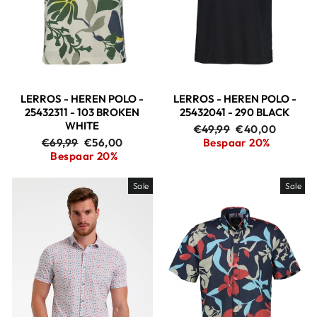
LERROS - HEREN POLO -
LERROS - HEREN POLO -
25432311 - 103 BROKEN
25432041 - 290 BLACK
WHITE
Adviesprijs
Aanbiedingspri
€49,99
€40,00
Adviesprijs
Aanbiedingsprijs
€69,99
€56,00
Bespaar 20%
Bespaar 20%
Sale
Sale