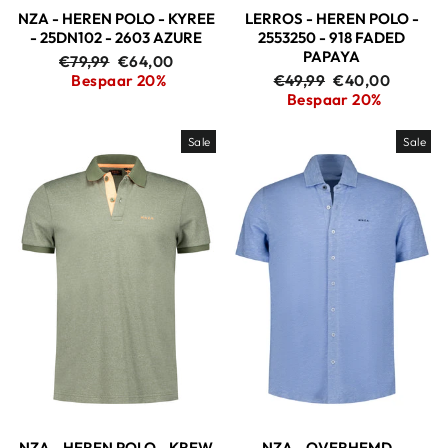
NZA - HEREN POLO - KYREE
LERROS - HEREN POLO -
- 25DN102 - 2603 AZURE
2553250 - 918 FADED
PAPAYA
Adviesprijs
Aanbiedingsprijs
€79,99
€64,00
Adviesprijs
Aanbiedingspri
Bespaar 20%
€49,99
€40,00
Bespaar 20%
Sale
Sale
NZA - HEREN POLO - KREW
NZA - OVERHEMD -