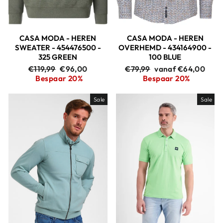
CASA MODA - HEREN
CASA MODA - HEREN
SWEATER - 454476500 -
OVERHEMD - 434164900 -
325 GREEN
100 BLUE
Adviesprijs
Aanbiedingsprijs
Adviesprijs
Aanbiedingsprijs
€119,99
€96,00
€79,99
vanaf €64,00
Bespaar 20%
Bespaar 20%
Sale
Sale