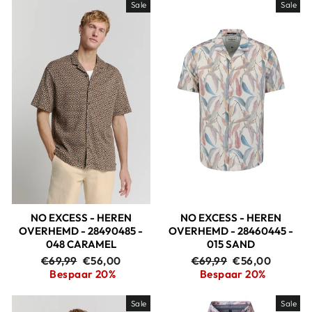
Sale
Sale
NO EXCESS - HEREN
NO EXCESS - HEREN
OVERHEMD - 28490485 -
OVERHEMD - 28460445 -
048 CARAMEL
015 SAND
Adviesprijs
Aanbiedingsprijs
Adviesprijs
Aanbiedingspri
€69,99
€56,00
€69,99
€56,00
Bespaar 20%
Bespaar 20%
Sale
Sale