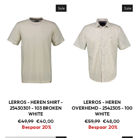
Sale
Sale
LERROS - HEREN SHIRT -
LERROS - HEREN
25430301 - 103 BROKEN
OVERHEMD - 2542305 - 100
WHITE
WHITE
Adviesprijs
Aanbiedingsprijs
Adviesprijs
Aanbiedingspri
€49,99
€40,00
€59,99
€48,00
Bespaar 20%
Bespaar 20%