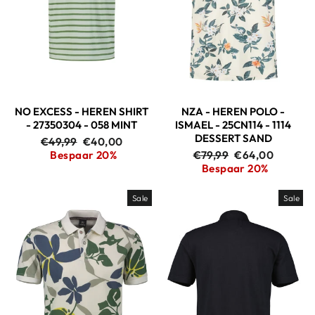
NO EXCESS - HEREN SHIRT
NZA - HEREN POLO -
- 27350304 - 058 MINT
ISMAEL - 25CN114 - 1114
DESSERT SAND
Adviesprijs
Aanbiedingsprijs
€49,99
€40,00
Adviesprijs
Aanbiedingspri
Bespaar 20%
€79,99
€64,00
Bespaar 20%
Sale
Sale