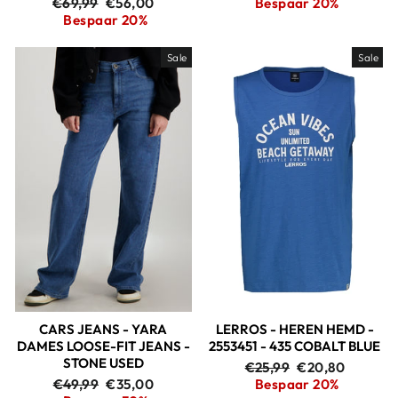
Adviesprijs
Aanbiedingsprijs
€69,99
€56,00
Bespaar 20%
Bespaar 20%
Sale
Sale
CARS JEANS - YARA
LERROS - HEREN HEMD -
DAMES LOOSE-FIT JEANS -
2553451 - 435 COBALT BLUE
STONE USED
Adviesprijs
Aanbiedingspri
€25,99
€20,80
Adviesprijs
Aanbiedingsprijs
€49,99
€35,00
Bespaar 20%