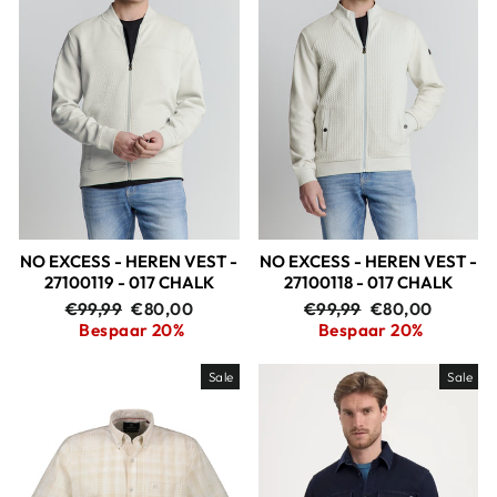
NO EXCESS - HEREN VEST -
NO EXCESS - HEREN VEST -
27100119 - 017 CHALK
27100118 - 017 CHALK
Adviesprijs
Aanbiedingsprijs
Adviesprijs
Aanbiedingspri
€99,99
€80,00
€99,99
€80,00
Bespaar 20%
Bespaar 20%
Sale
Sale