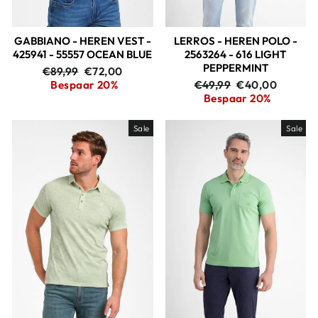
GABBIANO - HEREN VEST -
LERROS - HEREN POLO -
425941 - 55557 OCEAN BLUE
2563264 - 616 LIGHT
PEPPERMINT
Adviesprijs
Aanbiedingsprijs
€89,99
€72,00
Adviesprijs
Aanbiedingspri
Bespaar 20%
€49,99
€40,00
Bespaar 20%
Sale
Sale