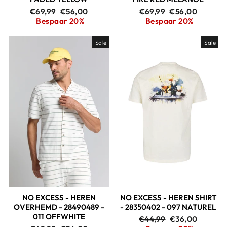
Adviesprijs
Aanbiedingsprijs
Adviesprijs
Aanbiedingspri
€69,99
€56,00
€69,99
€56,00
Bespaar 20%
Bespaar 20%
Sale
Sale
NO EXCESS - HEREN
NO EXCESS - HEREN SHIRT
OVERHEMD - 28490489 -
- 28350402 - 097 NATUREL
011 OFFWHITE
Adviesprijs
Aanbiedingspri
€44,99
€36,00