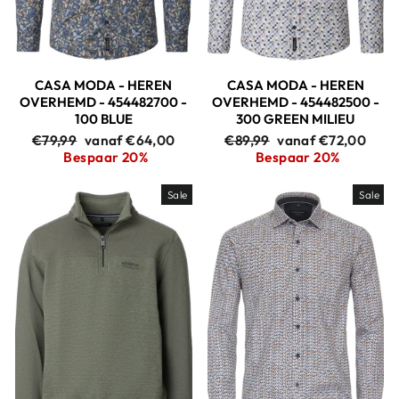
CASA MODA - HEREN
CASA MODA - HEREN
OVERHEMD - 454482700 -
OVERHEMD - 454482500 -
100 BLUE
300 GREEN MILIEU
Adviesprijs
Aanbiedingsprijs
Adviesprijs
Aanbiedingsprijs
€79,99
vanaf €64,00
€89,99
vanaf €72,00
Bespaar 20%
Bespaar 20%
Sale
Sale