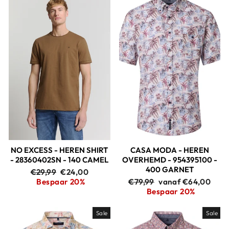
NO EXCESS - HEREN SHIRT
CASA MODA - HEREN
- 28360402SN - 140 CAMEL
OVERHEMD - 954395100 -
400 GARNET
Adviesprijs
Aanbiedingsprijs
€29,99
€24,00
Adviesprijs
Aanbiedingsprijs
Bespaar 20%
€79,99
vanaf €64,00
Bespaar 20%
Sale
Sale