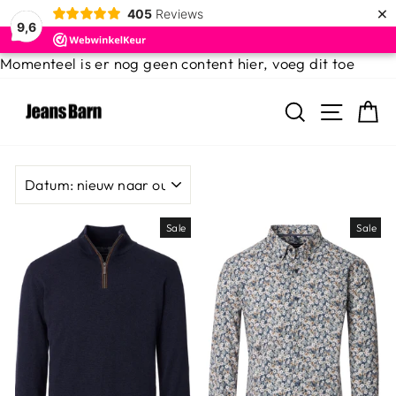
×
405
Reviews
9,6
Door
Momenteel is er nog geen content hier, voeg dit toe
naar
met de sidebar
de
ZOEKEN
MENU
W
inhoud
SORTEER
Sale
Sale